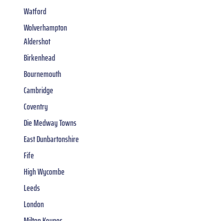
Watford
Wolverhampton
Aldershot
Birkenhead
Bournemouth
Cambridge
Coventry
Die Medway Towns
East Dunbartonshire
Fife
High Wycombe
Leeds
London
Milton Keynes