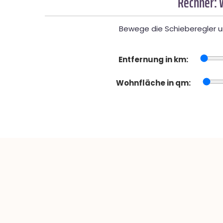
Rechner: 
Bewege die Schieberegler un
Entfernung in km:
Wohnfläche in qm: