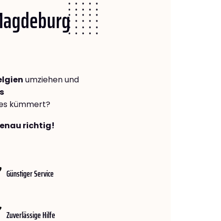
 Magdeburg
lgien
umziehen und
s
lles kümmert?
enau richtig!
Günstiger Service
Zuverlässige Hilfe