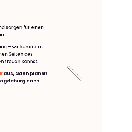
nd sorgen für einen
en
rung – wir kümmern
önen Seiten des
en
freuen kannst.
ar
aus, dann planen
Magdeburg nach