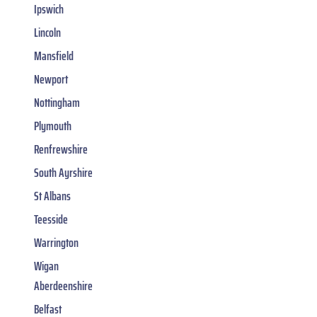
Ipswich
Lincoln
Mansfield
Newport
Nottingham
Plymouth
Renfrewshire
South Ayrshire
St Albans
Teesside
Warrington
Wigan
Aberdeenshire
Belfast