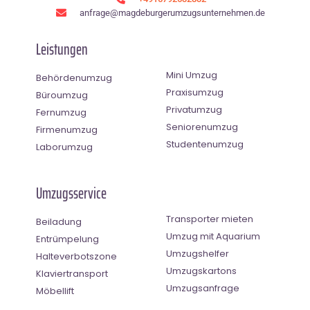
anfrage@magdeburgerumzugsunternehmen.de
Leistungen
Mini Umzug
Behördenumzug
Praxisumzug
Büroumzug
Privatumzug
Fernumzug
Seniorenumzug
Firmenumzug
Studentenumzug
Laborumzug
Umzugsservice
Transporter mieten
Beiladung
Umzug mit Aquarium
Entrümpelung
Umzugshelfer
Halteverbotszone
Umzugskartons
Klaviertransport
Umzugsanfrage
Möbellift