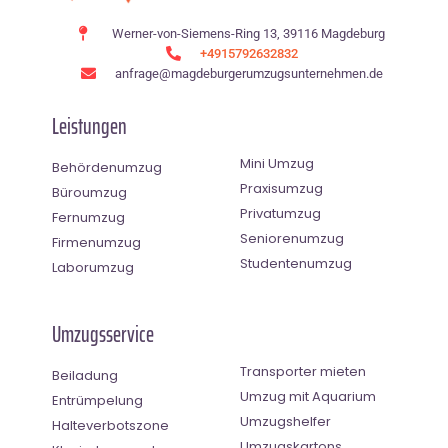
Werner-von-Siemens-Ring 13, 39116 Magdeburg
+4915792632832
anfrage@magdeburgerumzugsunternehmen.de
Leistungen
Mini Umzug
Behördenumzug
Praxisumzug
Büroumzug
Privatumzug
Fernumzug
Seniorenumzug
Firmenumzug
Studentenumzug
Laborumzug
Umzugsservice
Transporter mieten
Beiladung
Umzug mit Aquarium
Entrümpelung
Umzugshelfer
Halteverbotszone
Umzugskartons