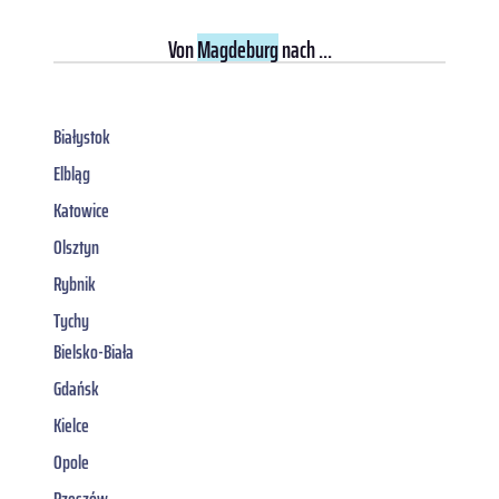
Von
Magdeburg
nach ...
Białystok
Elbląg
Katowice
Olsztyn
Rybnik
Tychy
Bielsko-Biała
Gdańsk
Kielce
Opole
Rzeszów