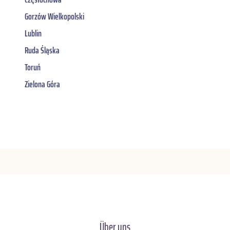
Gorzów Wielkopolski
Lublin
Ruda Śląska
Toruń
Zielona Góra
Über uns