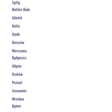
Tychy
Bielsko-Biała
Gdańsk
Kielce
Opole
Rzeszów
Warszawa
Bydgoszcz
Gdynia
Kraków
Poznań
Sosnowiec
Wrocław
Bytom