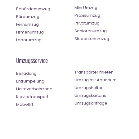
Mini Umzug
Behördenumzug
Praxisumzug
Büroumzug
Privatumzug
Fernumzug
Seniorenumzug
Firmenumzug
Studentenumzug
Laborumzug
Umzugsservice
Transporter mieten
Beiladung
Umzug mit Aquarium
Entrümpelung
Umzugshelfer
Halteverbotszone
Umzugskartons
Klaviertransport
Umzugsanfrage
Möbellift