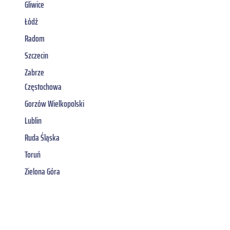
Gliwice
Łódź
Radom
Szczecin
Zabrze
Częstochowa
Gorzów Wielkopolski
Lublin
Ruda Śląska
Toruń
Zielona Góra