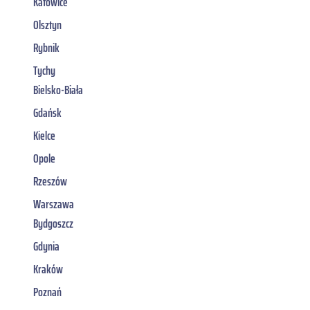
Katowice
Olsztyn
Rybnik
Tychy
Bielsko-Biała
Gdańsk
Kielce
Opole
Rzeszów
Warszawa
Bydgoszcz
Gdynia
Kraków
Poznań