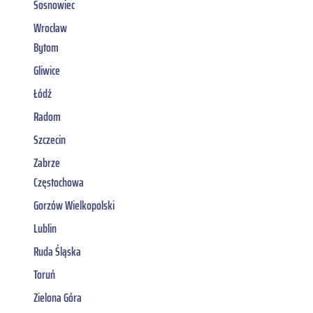
Sosnowiec
Wrocław
Bytom
Gliwice
Łódź
Radom
Szczecin
Zabrze
Częstochowa
Gorzów Wielkopolski
Lublin
Ruda Śląska
Toruń
Zielona Góra