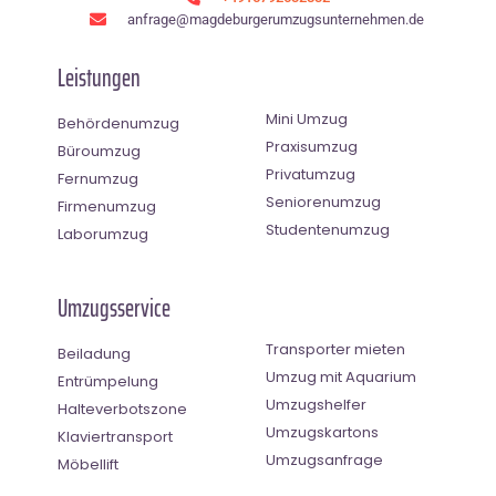
anfrage@magdeburgerumzugsunternehmen.de
Leistungen
Mini Umzug
Behördenumzug
Praxisumzug
Büroumzug
Privatumzug
Fernumzug
Seniorenumzug
Firmenumzug
Studentenumzug
Laborumzug
Umzugsservice
Transporter mieten
Beiladung
Umzug mit Aquarium
Entrümpelung
Umzugshelfer
Halteverbotszone
Umzugskartons
Klaviertransport
Umzugsanfrage
Möbellift