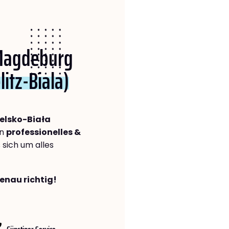
 Magdeburg
litz-Biala)
elsko-Biała
in
professionelles &
s sich um alles
enau richtig!