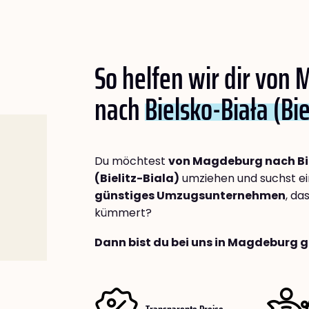
So helfen wir dir von
nach
Bielsko-Biała (Bie
Du möchtest
von Magdeburg nach Bi
(Bielitz-Biala)
umziehen und suchst e
günstiges Umzugsunternehmen
, da
kümmert?
Dann bist du bei uns in Magdeburg g