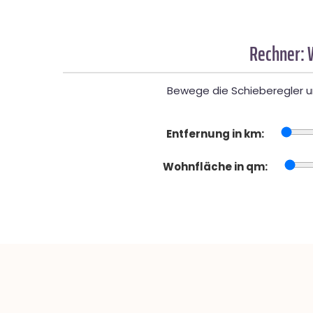
Rechner: 
Bewege die Schieberegler un
Entfernung in km:
Wohnfläche in qm: