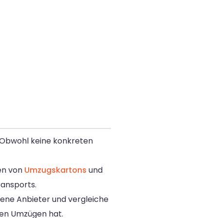
. Obwohl keine konkreten
ren von
Umzugskartons
und
ransports.
dene Anbieter und vergleiche
alen Umzügen hat.