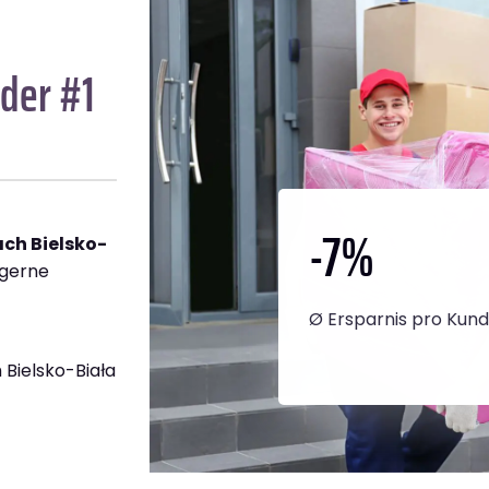
der #1
-7
%
ch Bielsko-
 gerne
Ø Ersparnis pro Kun
Bielsko-Biała