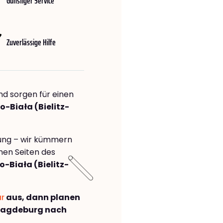
Günstiger Service
Zuverlässige Hilfe
nd sorgen für einen
o-Biała (Bielitz-
rung – wir kümmern
önen Seiten des
-Biała (Bielitz-
ar
aus, dann planen
Magdeburg nach