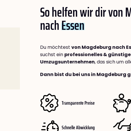
So helfen wir dir von
nach
Essen
Du möchtest
von Magdeburg nach E
suchst ein
professionelles & günstige
Umzugsunternehmen
, das sich um a
Dann bist du bei uns in Magdeburg g
Transparente Preise
Schnelle Abwicklung