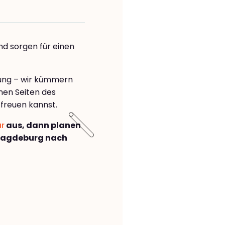
nd sorgen für einen
rung – wir kümmern
önen Seiten des
freuen kannst.
ar
aus, dann planen
Magdeburg nach