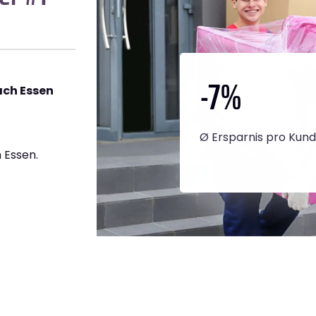
-7
%
ch Essen
Ø Ersparnis pro Kun
 Essen.