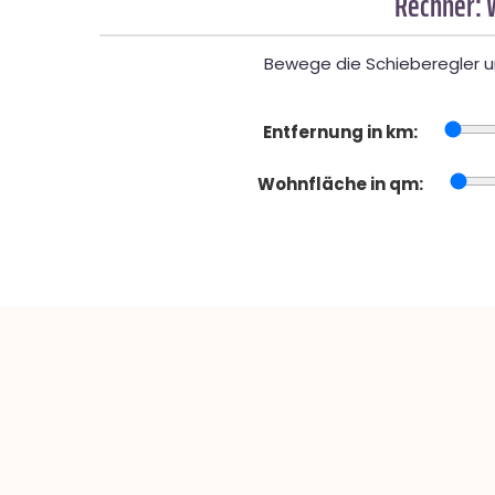
Rechner: 
Bewege die Schieberegler un
Entfernung in km:
Wohnfläche in qm: