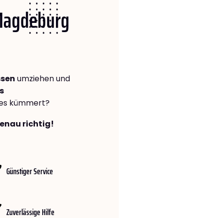
 Magdeburg
ssen
umziehen und
s
lles kümmert?
enau richtig!
Günstiger Service
Zuverlässige Hilfe