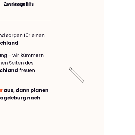
Zuverlässige Hilfe
nd sorgen für einen
schland
rung – wir kümmern
önen Seiten des
chland
freuen
ar
aus, dann planen
Magdeburg nach