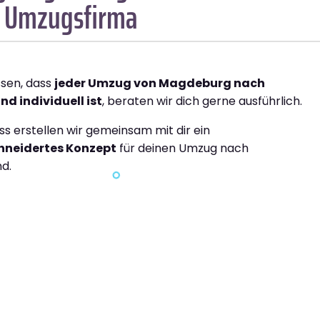
1 Umzugsfirma
ssen, dass
jeder Umzug von Magdeburg nach
d individuell ist
, beraten wir dich gerne ausführlich.
ss erstellen wir gemeinsam mit dir ein
neidertes Konzept
für deinen Umzug nach
d.