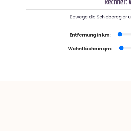
Rechner: 
Bewege die Schieberegler un
Entfernung in km:
Wohnfläche in qm: