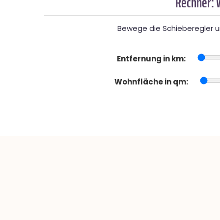
Rechner: 
Bewege die Schieberegler un
Entfernung in km:
Wohnfläche in qm: