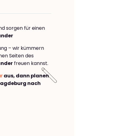
nd sorgen für einen
ander
rung – wir kümmern
önen Seiten des
ander
freuen kannst.
ar
aus, dann planen
Magdeburg nach