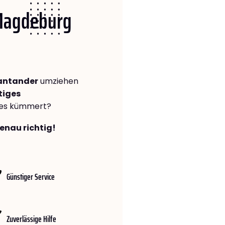
 Magdeburg
antander
umziehen
tiges
lles kümmert?
enau richtig!
Günstiger Service
Zuverlässige Hilfe