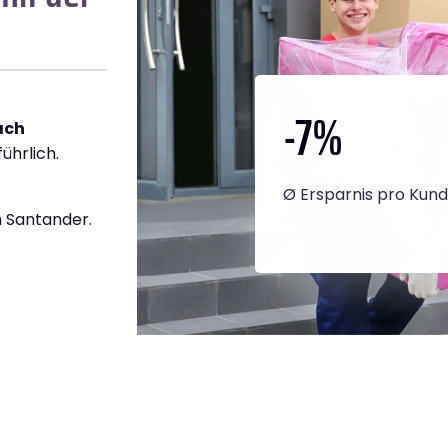
-7
%
ach
ührlich.
Ø Ersparnis pro Kun
 Santander.