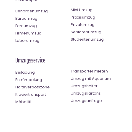
Mini Umzug
Behördenumzug
Praxisumzug
Büroumzug
Privatumzug
Fernumzug
Seniorenumzug
Firmenumzug
Studentenumzug
Laborumzug
Umzugsservice
Transporter mieten
Beiladung
Umzug mit Aquarium
Entrümpelung
Umzugshelfer
Halteverbotszone
Umzugskartons
Klaviertransport
Umzugsanfrage
Möbellift