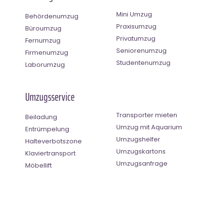
Mini Umzug
Behördenumzug
Praxisumzug
Büroumzug
Privatumzug
Fernumzug
Seniorenumzug
Firmenumzug
Studentenumzug
Laborumzug
Umzugsservice
Transporter mieten
Beiladung
Umzug mit Aquarium
Entrümpelung
Umzugshelfer
Halteverbotszone
Umzugskartons
Klaviertransport
Umzugsanfrage
Möbellift