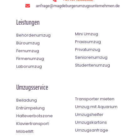
anfrage@magdeburgerumzugsunternehmen.de
Leistungen
Mini Umzug
Behördenumzug
Praxisumzug
Büroumzug
Privatumzug
Fernumzug
Seniorenumzug
Firmenumzug
Studentenumzug
Laborumzug
Umzugsservice
Transporter mieten
Beiladung
Umzug mit Aquarium
Entrümpelung
Umzugshelfer
Halteverbotszone
Umzugskartons
Klaviertransport
Umzugsanfrage
Möbellift