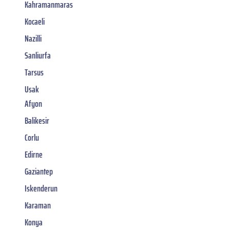
Kahramanmaras
Kocaeli
Nazilli
Sanliurfa
Tarsus
Usak
Afyon
Balikesir
Corlu
Edirne
Gaziantep
Iskenderun
Karaman
Konya