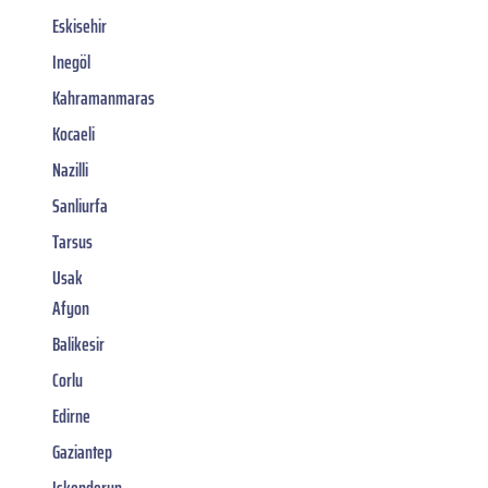
Eskisehir
Inegöl
Kahramanmaras
Kocaeli
Nazilli
Sanliurfa
Tarsus
Usak
Afyon
Balikesir
Corlu
Edirne
Gaziantep
Iskenderun