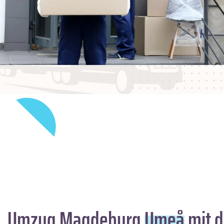
Umzug Magdeburg
Umeå
mit d