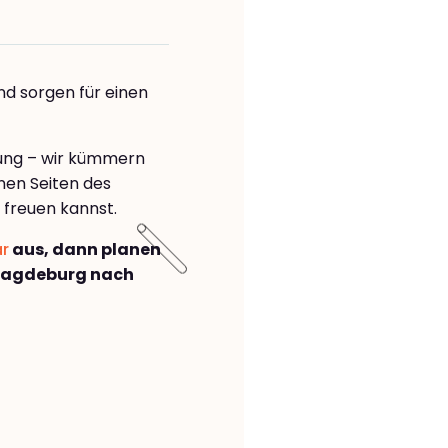
nd sorgen für einen
å
rung – wir kümmern
önen Seiten des
freuen kannst.
ar
aus, dann planen
Magdeburg nach