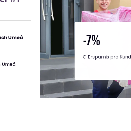
-7
%
ach Umeå
Ø Ersparnis pro Kun
h Umeå.