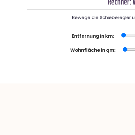
Rechner: 
Bewege die Schieberegler un
Entfernung in km:
Wohnfläche in qm: