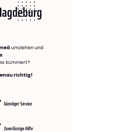
 Magdeburg
Umeå
umziehen und
s
lles kümmert?
enau richtig!
Günstiger Service
Zuverlässige Hilfe