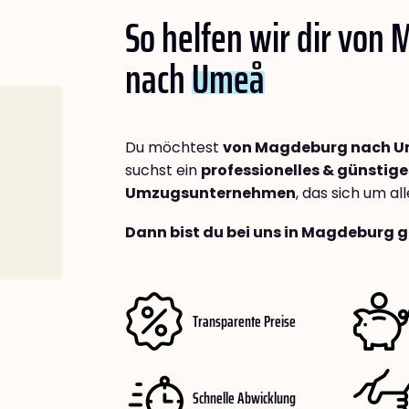
So helfen wir dir von
nach
Umeå
Du möchtest
von Magdeburg nach 
suchst ein
professionelles & günstige
Umzugsunternehmen
, das sich um a
Dann bist du bei uns in Magdeburg g
Transparente Preise
Schnelle Abwicklung