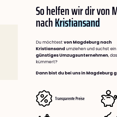
So helfen wir dir von
nach
Kristiansand
Du möchtest
von Magdeburg nach
Kristiansand
umziehen und suchst ei
günstiges Umzugsunternehmen
, da
kümmert?
Dann bist du bei uns in Magdeburg g
Transparente Preise