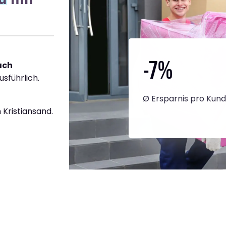
-7
%
ach
usführlich.
Ø Ersparnis pro Kun
Kristiansand.