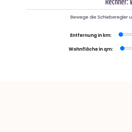
Rechner: 
Bewege die Schieberegler un
Entfernung in km:
Wohnfläche in qm: