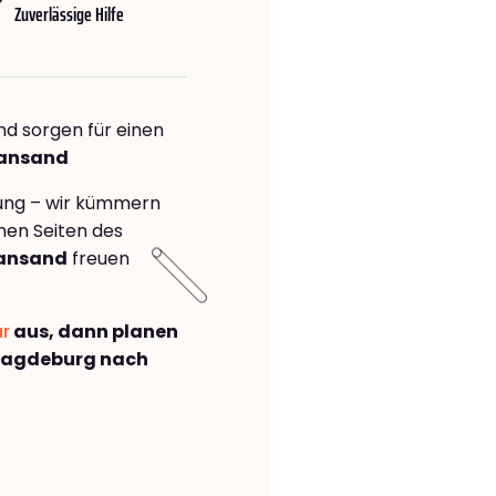
Zuverlässige Hilfe
nd sorgen für einen
iansand
rung – wir kümmern
önen Seiten des
iansand
freuen
ar
aus, dann planen
Magdeburg nach