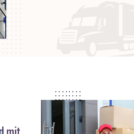
d
mit