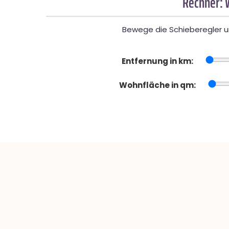
Rechner: 
Bewege die Schieberegler un
Entfernung in km:
Wohnfläche in qm: