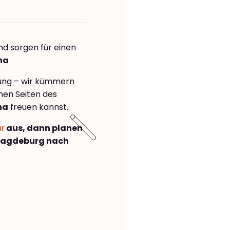
nd sorgen für einen
na
rung – wir kümmern
önen Seiten des
na
freuen kannst.
ar
aus, dann planen
Magdeburg nach