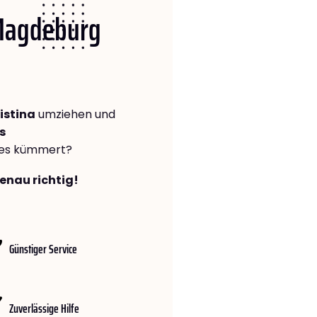
 Magdeburg
istina
umziehen und
s
lles kümmert?
enau richtig!
Günstiger Service
Zuverlässige Hilfe