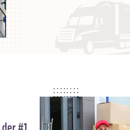
 der #1